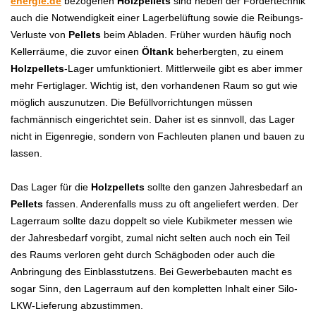
energie.de
bezogenen
Holzpellets
sind neben der Fördertechnik
auch die Notwendigkeit einer Lagerbelüftung sowie die Reibungs-
Verluste von
Pellets
beim Abladen. Früher wurden häufig noch
Kellerräume, die zuvor einen
Öltank
beherbergten, zu einem
Holzpellets
-Lager umfunktioniert. Mittlerweile gibt es aber immer
mehr Fertiglager. Wichtig ist, den vorhandenen Raum so gut wie
möglich auszunutzen. Die Befüllvorrichtungen müssen
fachmännisch eingerichtet sein. Daher ist es sinnvoll, das Lager
nicht in Eigenregie, sondern von Fachleuten planen und bauen zu
lassen.
Das Lager für die
Holzpellets
sollte den ganzen Jahresbedarf an
Pellets
fassen. Anderenfalls muss zu oft angeliefert werden. Der
Lagerraum sollte dazu doppelt so viele Kubikmeter messen wie
der Jahresbedarf vorgibt, zumal nicht selten auch noch ein Teil
des Raums verloren geht durch Schägboden oder auch die
Anbringung des Einblasstutzens. Bei Gewerbebauten macht es
sogar Sinn, den Lagerraum auf den kompletten Inhalt einer Silo-
LKW-Lieferung abzustimmen.