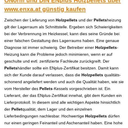
ÖNorm und DIN ENplus Holzpellets über
www.enxa.at
günstig kaufen
Zwischen der Lieferung von
Holzpellets
und der
Pellets
heizung
gilt der Lagerraum als Schnittstelle. Ergeben sich Schwierigkeiten
bei der Verbrennung im Heizkessel, kann dies seine Gründe bei
einer falschen Gestaltung des Lagerraums haben. Eine genaue
Diagnose ist immer schwierig. Der Betreiber einer
Holzpellets
-
Heizung kann die Probleme jedoch minimieren, wenn er auf
geschulte und evtl. zertifizierte Fachleute zurückgreift. Der
Pellets
händler sollte ein ENplus-Zertifikat besitzen. Damit kann
sich der Kunde darauf verlassen, dass die
Holzpellets
qualitäts-
schonend angeliefert werden und auch die Qualität haben, wie sie
vom Hersteller des
Pellets
-Kessels vorgeschrieben ist. Ein
Lieferant, der das ENplus-Zertifikat innehat, gibt dem Kunden ein
Lieferprotokoll. In diesem sind alle wichtigen Aspekte hinsichtlich
der
Pellet
qualität, dem Lager und den einzelnen
Lieferbedingungen nachlesbar. Hochwertige
Holzpellets
dürfen
nur einen geringen Feinanteil und Aschenanteil haben. Eine hohe