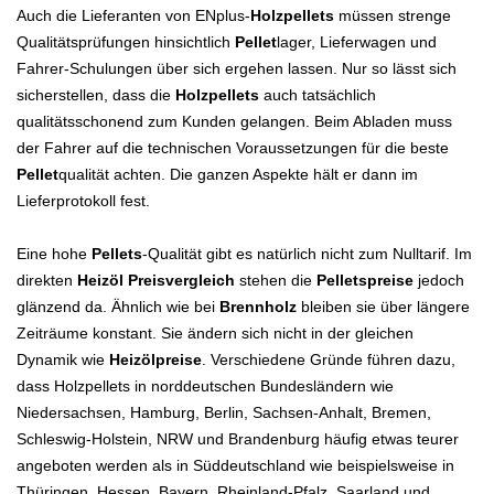
Auch die Lieferanten von ENplus-
Holzpellets
müssen strenge
Qualitätsprüfungen hinsichtlich
Pellet
lager, Lieferwagen und
Fahrer-Schulungen über sich ergehen lassen. Nur so lässt sich
sicherstellen, dass die
Holzpellets
auch tatsächlich
qualitätsschonend zum Kunden gelangen. Beim Abladen muss
der Fahrer auf die technischen Voraussetzungen für die beste
Pellet
qualität achten. Die ganzen Aspekte hält er dann im
Lieferprotokoll fest.
Eine hohe
Pellets
-Q
ualität gibt es natürlich nicht zum Nulltarif. Im
direkten
Heizöl Preisvergleich
stehen die
Pelletspreise
jedoch
glänzend da. Ähnlich wie bei
Brennholz
bleiben sie über längere
Zeiträume konstant. Sie ändern sich nicht in der gleichen
Dynamik wie
Heizölpreise
. Verschiedene Gründe führen dazu,
dass Holzpellets in norddeutschen Bundesländern wie
Niedersachsen, Hamburg, Berlin, Sachsen-Anhalt, Bremen,
Schleswig-Holstein, NRW und Brandenburg häufig etwas teurer
angeboten werden als in Süddeutschland wie beispielsweise in
Thüringen, Hessen, Bayern, Rheinland-Pfalz, Saarland und