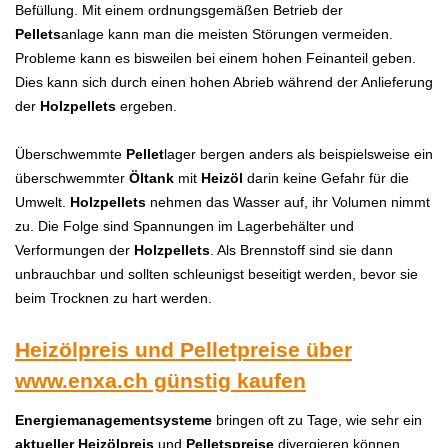
Befüllung. Mit einem ordnungsgemäßen Betrieb der
Pellets
anlage kann man die meisten Störungen vermeiden.
Probleme kann es bisweilen bei einem hohen Feinanteil geben.
Dies kann sich durch einen hohen Abrieb während der Anlieferung
der
Holzpellets
ergeben.
Überschwemmte
Pellet
l
ager bergen anders als beispielsweise ein
überschwemmter
Öltank
mit
Heizöl
darin keine Gefahr für die
Umwelt.
Holzpellets
nehmen das Wasser auf, ihr Volumen nimmt
zu. Die Folge sind Spannungen im Lagerbehälter und
Verformungen der
Holzpellets
. Als Brennstoff sind sie dann
unbrauchbar und sollten schleunigst beseitigt werden, bevor sie
beim Trocknen zu hart werden.
Heizölpreis und Pelletpreise über
www.enxa.ch
günstig kaufen
Energiemanagementsysteme
bringen oft zu Tage, wie sehr ein
aktueller Heizölpreis
und
Pelletspreise
divergieren können.