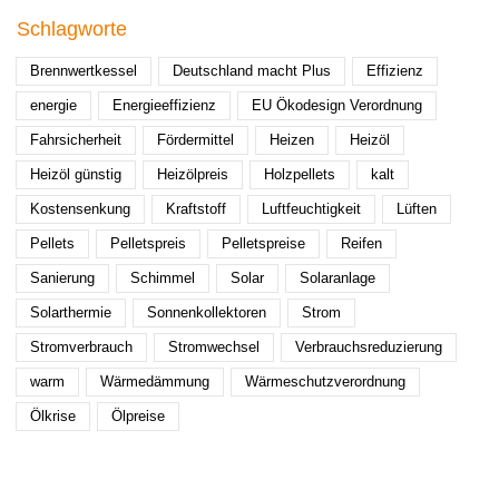
Schlagworte
Brennwertkessel
Deutschland macht Plus
Effizienz
energie
Energieeffizienz
EU Ökodesign Verordnung
Fahrsicherheit
Fördermittel
Heizen
Heizöl
Heizöl günstig
Heizölpreis
Holzpellets
kalt
Kostensenkung
Kraftstoff
Luftfeuchtigkeit
Lüften
Pellets
Pelletspreis
Pelletspreise
Reifen
Sanierung
Schimmel
Solar
Solaranlage
Solarthermie
Sonnenkollektoren
Strom
Stromverbrauch
Stromwechsel
Verbrauchsreduzierung
warm
Wärmedämmung
Wärmeschutzverordnung
Ölkrise
Ölpreise