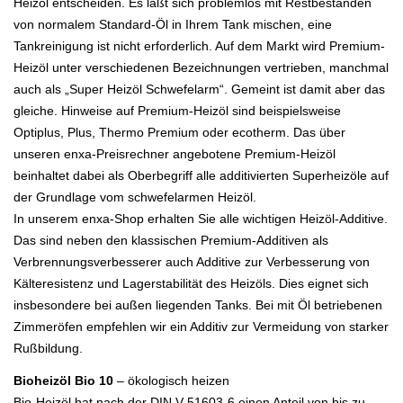
Heizöl entscheiden. Es läßt sich problemlos mit Restbeständen
von normalem Standard-Öl in Ihrem Tank mischen, eine
Tankreinigung ist nicht erforderlich. Auf dem Markt wird Premium-
Heizöl unter verschiedenen Bezeichnungen vertrieben, manchmal
auch als „Super Heizöl Schwefelarm“. Gemeint ist damit aber das
gleiche. Hinweise auf Premium-Heizöl sind beispielsweise
Optiplus, Plus, Thermo Premium oder ecotherm. Das über
unseren enxa-Preisrechner angebotene Premium-Heizöl
beinhaltet dabei als Oberbegriff alle additivierten Superheizöle auf
der Grundlage vom schwefelarmen Heizöl.
In unserem enxa-Shop erhalten Sie alle wichtigen Heizöl-Additive.
Das sind neben den klassischen Premium-Additiven als
Verbrennungsverbesserer auch Additive zur Verbesserung von
Kälteresistenz und Lagerstabilität des Heizöls. Dies eignet sich
insbesondere bei außen liegenden Tanks. Bei mit Öl betriebenen
Zimmeröfen empfehlen wir ein Additiv zur Vermeidung von starker
Rußbildung.
Bioheizöl Bio 10
– ökologisch heizen
Bio-Heizöl hat nach der DIN V 51603-6 einen Anteil von bis zu