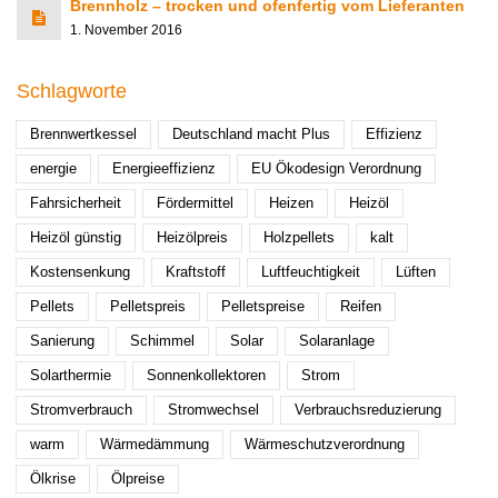
Brennholz – trocken und ofenfertig vom Lieferanten
1. November 2016
Schlagworte
Brennwertkessel
Deutschland macht Plus
Effizienz
energie
Energieeffizienz
EU Ökodesign Verordnung
Fahrsicherheit
Fördermittel
Heizen
Heizöl
Heizöl günstig
Heizölpreis
Holzpellets
kalt
Kostensenkung
Kraftstoff
Luftfeuchtigkeit
Lüften
Pellets
Pelletspreis
Pelletspreise
Reifen
Sanierung
Schimmel
Solar
Solaranlage
Solarthermie
Sonnenkollektoren
Strom
Stromverbrauch
Stromwechsel
Verbrauchsreduzierung
warm
Wärmedämmung
Wärmeschutzverordnung
Ölkrise
Ölpreise