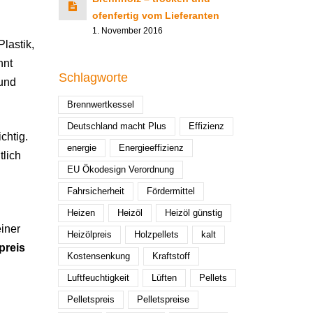
ofenfertig vom Lieferanten
1. November 2016
lastik,
nnt
Schlagworte
 und
Brennwertkessel
Deutschland macht Plus
Effizienz
chtig.
energie
Energieeffizienz
tlich
EU Ökodesign Verordnung
Fahrsicherheit
Fördermittel
Heizen
Heizöl
Heizöl günstig
einer
Heizölpreis
Holzpellets
kalt
preis
Kostensenkung
Kraftstoff
Luftfeuchtigkeit
Lüften
Pellets
Pelletspreis
Pelletspreise