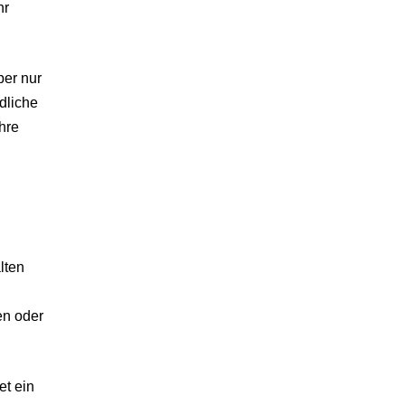
hr
ber nur
dliche
hre
lten
en oder
t ein