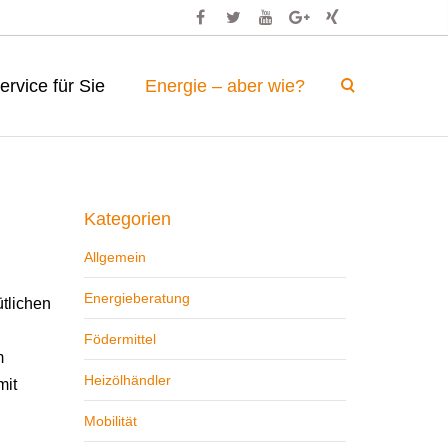
ervice für Sie
Energie – aber wie?
log
wärmemarkt
brennholz – trocken und ofenf ...
Kategorien
Allgemein
Energieberatung
tlichen
Födermittel
m
Heizölhändler
mit
Mobilität