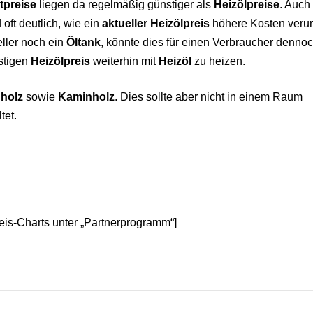
etpreise
liegen da regelmäßig günstiger als
Heizölpreise
. Auch
 oft deutlich, wie ein
aktueller Heizölpreis
höhere Kosten veru
eller noch ein
Öltank
, könnte dies für einen Verbraucher dennoc
stigen
Heizölpreis
weiterhin mit
Heizöl
zu heizen.
nholz
sowie
Kaminholz
. Dies sollte aber nicht in einem Raum
tet.
reis-Charts unter „Partnerprogramm“]