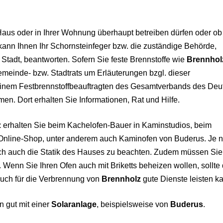
Haus oder in Ihrer Wohnung überhaupt betreiben dürfen oder ob 
nn Ihnen Ihr Schornsteinfeger bzw. die zuständige Behörde,
tadt, beantworten. Sofern Sie feste Brennstoffe wie
Brennhol
 Gemeinde- bzw. Stadtrats um Erläuterungen bzgl. dieser
einem Festbrennstoffbeauftragten des Gesamtverbands des Deu
en. Dort erhalten Sie Informationen, Rat und Hilfe.
z
erhalten Sie beim Kachelofen-Bauer in Kaminstudios, beim
nline-Shop, unter anderem auch Kaminofen von Buderus. Je 
lich auch die Statik des Hauses zu beachten. Zudem müssen Sie
l. Wenn Sie Ihren Ofen auch mit Briketts beheizen wollen, sollte 
auch für die Verbrennung von
Brennholz
gute Dienste leisten k
n gut mit einer
Solaranlage
, beispielsweise von
Buderus
.