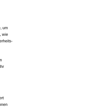
e, um
, wie
rheits-
n
Ihr
ert
önnen