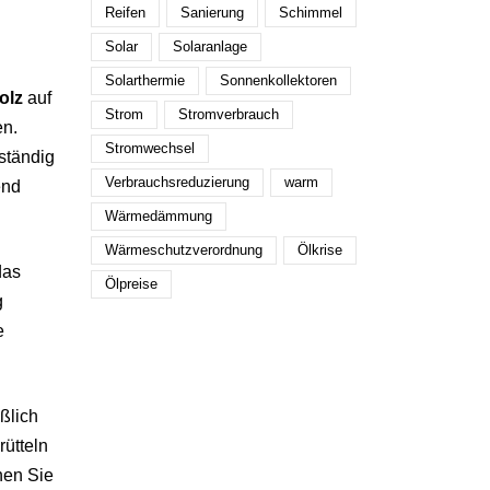
Reifen
Sanierung
Schimmel
Solar
Solaranlage
Solarthermie
Sonnenkollektoren
olz
auf
Strom
Stromverbrauch
en.
Stromwechsel
ständig
Verbrauchsreduzierung
warm
end
Wärmedämmung
Wärmeschutzverordnung
Ölkrise
das
Ölpreise
g
e
ßlich
ütteln
nen Sie