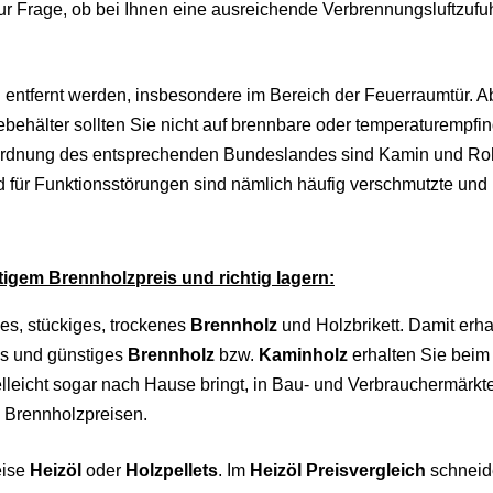
 Frage, ob bei Ihnen eine ausreichende Verbrennungsluftzufu
entfernt werden, insbesondere im Bereich der Feuerraumtür. A
behälter sollten Sie nicht auf brennbare oder temperaturempfin
sordnung des entsprechenden Bundeslandes sind Kamin und Ro
nd für Funktionsstörungen sind nämlich häufig verschmutzte und
igem Brennholzpreis und richtig lagern:
es, stückiges, trockenes
Brennholz
und Holzbrikett. Damit erha
es und günstiges
Brennholz
bzw.
Kaminholz
erhalten Sie beim
elleicht sogar nach Hause bringt, in Bau- und Verbrauchermärkt
 Brennholzpreisen.
eise
Heizöl
oder
Holzpellets
. Im
Heizöl Preisvergleich
schneide