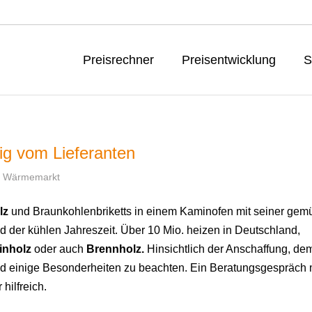
Preisrechner
Preisentwicklung
S
home
b
ig vom Lieferanten
Wärmemarkt
lz
und Braunkohlenbriketts in einem Kaminofen mit seiner gemü
 der kühlen Jahreszeit. Über 10 Mio. heizen in Deutschland,
nholz
oder auch
Brennholz.
Hinsichtlich der Anschaffung, de
d einige Besonderheiten zu beachten. Ein Beratungsgespräch 
hilfreich.