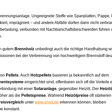
brennungsanlage. Ungeeignete Stoffe wie Spanplatten, Pappe, P
iert, imprägniert – und andere Abfälle dürfen darin nicht verbra
tbelastung, verbunden mit Nachbarschaftsbeschwerden führen
n.
en gutem
Brennholz
unbedingt auch die richtige Handhabung wi
missionen bei der Verbrennung von hochwertigem Brennstoff deu
 von
Pellets
. Auch
Holzpellets
basieren ja bekanntlich auf dem
mentsysteme
eingerichtet sind, offenbaren sich oft die Vorteile 
erbindung mit einer
Solaranlage
, gegenüber Heizöl. Der
Heizöl
höher als die
Pelletspreise
. Während
Heizölpreise
oft stärkeren
reisvergleich
unter
www.enxa.de
erkennen können, bleiben
e konstant.