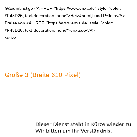
G&uuml;nstige <A HREF=“https://www.enxa.de“ style=“color:
#F48D26; text-decoration: none“>Heiz&ouml;l und Pellets</A>
Preise von <A HREF=“https://www.enxa.de“ style=“color:
#F48D26; text-decoration: none“>enxa.de</A>
</div>
Größe 3 (Breite 610 Pixel)