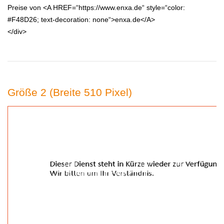
Preise von <A HREF=“https://www.enxa.de“ style=“color:
#F48D26; text-decoration: none“>enxa.de</A>
</div>
Größe 2 (Breite 510 Pixel)