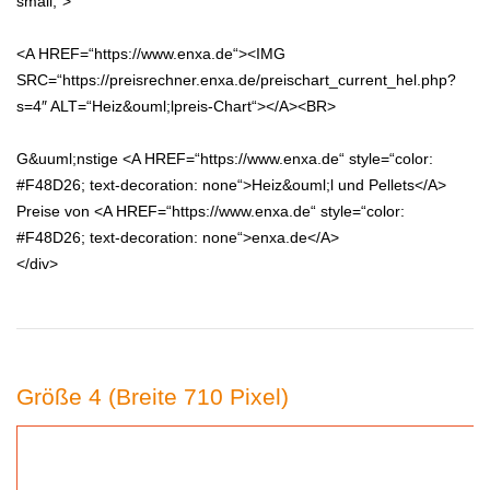
small;“>
<A HREF=“https://www.enxa.de“><IMG
SRC=“https://preisrechner.enxa.de/preischart_current_hel.php?
s=4″ ALT=“Heiz&ouml;lpreis-Chart“></A><BR>
G&uuml;nstige <A HREF=“https://www.enxa.de“ style=“color:
#F48D26; text-decoration: none“>Heiz&ouml;l und Pellets</A>
Preise von <A HREF=“https://www.enxa.de“ style=“color:
#F48D26; text-decoration: none“>enxa.de</A>
</div>
Größe 4 (Breite 710 Pixel)