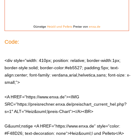
Günstige
Heizöl und Pellets
Preise von
enxa.de
Code:
<div style=“width: 410px; position: relative; border-width:1px;
border-style:solid; border-color:#eb5527; padding:5px; text-
align:center; font-family: verdana,arial,helvetica,sans; font-size: x-
small;“>
<A HREF=“https://www.enxa.de“><IMG
SRC=“https://preisrechner.enxa.de/preischart_current_hel.php?
s=1″ ALT=“Heiz&ouml;lpreis-Chart“></A><BR>
G&uuml;nstige <A HREF=“https://www.enxa.de“ style=“color:
#F48D26; text-decoration: none“>Heiz&ouml;l und Pellets</A>