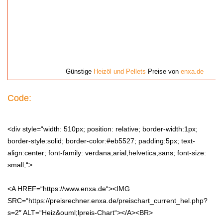
Günstige
Heizöl und Pellets
Preise von
enxa.de
Code:
<div style=“width: 510px; position: relative; border-width:1px;
border-style:solid; border-color:#eb5527; padding:5px; text-
align:center; font-family: verdana,arial,helvetica,sans; font-size:
small;“>
<A HREF=“https://www.enxa.de“><IMG
SRC=“https://preisrechner.enxa.de/preischart_current_hel.php?
s=2″ ALT=“Heiz&ouml;lpreis-Chart“></A><BR>