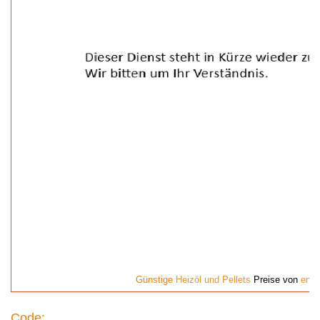
Günstige
Heizöl und Pellets
Preise von
enxa
Code: