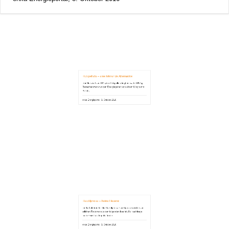
Holzpellets – eine lohnende Alternative
Der Heizwert von DIN plus Holzpellets liegt bei ca 5 kWh/kg.
Betrachtet man nur den Energiegehalt von einem Kilogramm
Pellets,
enxa Energieportal, 3. Oktober 2016
Heizölpreise – keine Hexerei
Einflußfaktoren für die Heizölpreise Heizölpreise werden von
etlichen Faktoren wie den folgenden beeinflußt: Nachfrage
nach Heizöl als Impuls für die