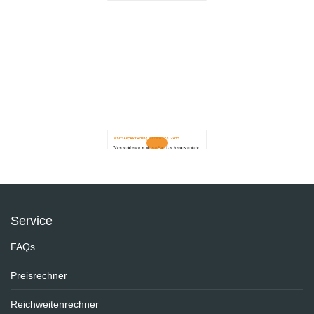
enxa Energieportal, 3. Oktober 2016
Wärmespeicherung mithilfe von Sand
Wärmespeicherung mithilfe von Sand Das thermodynamische
Solarkraftwerk von Italiens Multiversorger A2A setzt auf
Wärmespeicherung mithilfe von Sand: Die erneuerbaren
Energieträger
enxa Energieportal, 3. Oktober 2016
Donig Mineralöl Hofgeismar