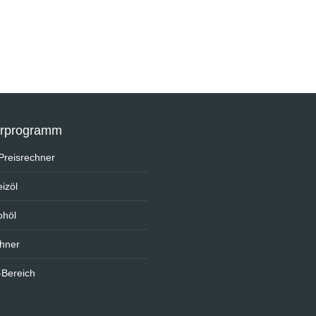
erprogramm
e Preisrechner
izöl
ohöl
chner
-Bereich