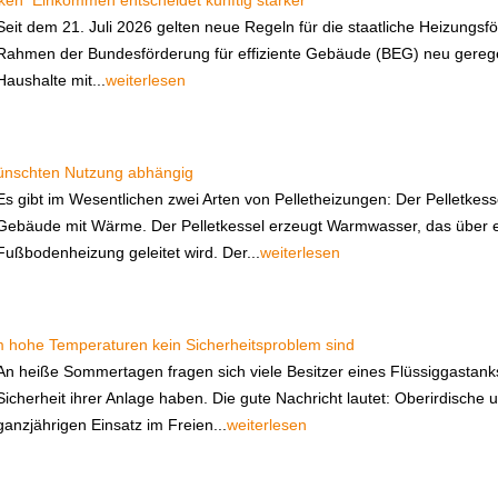
en  Einkommen entscheidet künftig stärker
Seit dem 21. Juli 2026 gelten neue Regeln für die staatliche Heizungs
Rahmen der Bundesförderung für effiziente Gebäude (BEG) neu geregelt. 
Haushalte mit...
weiterlesen
ewünschten Nutzung abhängig
Es gibt im Wesentlichen zwei Arten von Pelletheizungen: Der Pelletkes
Gebäude mit Wärme. Der Pelletkessel erzeugt Warmwasser, das über e
Fußbodenheizung geleitet wird. Der...
weiterlesen
 hohe Temperaturen kein Sicherheitsproblem sind
An heiße Sommertagen fragen sich viele Besitzer eines Flüssiggastan
Sicherheit ihrer Anlage haben. Die gute Nachricht lautet: Oberirdische 
ganzjährigen Einsatz im Freien...
weiterlesen