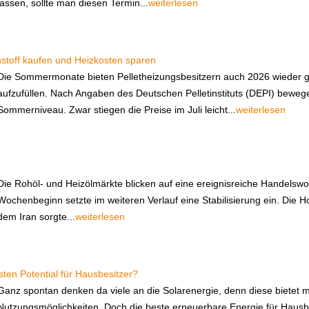
lassen, sollte man diesen Termin...
weiterlesen
stoff kaufen und Heizkosten sparen
Die Sommermonate bieten Pelletheizungsbesitzern auch 2026 wieder gu
aufzufüllen. Nach Angaben des Deutschen Pelletinstituts (DEPI) bewegen
Sommerniveau. Zwar stiegen die Preise im Juli leicht...
weiterlesen
Die Rohöl- und Heizölmärkte blicken auf eine ereignisreiche Handelsw
Wochenbeginn setzte im weiteren Verlauf eine Stabilisierung ein. Die
dem Iran sorgte...
weiterlesen
ten Potential für Hausbesitzer?
Ganz spontan denken da viele an die Solarenergie, denn diese bietet mi
Nutzungsmöglichkeiten. Doch die beste erneuerbare Energie für Hausbes