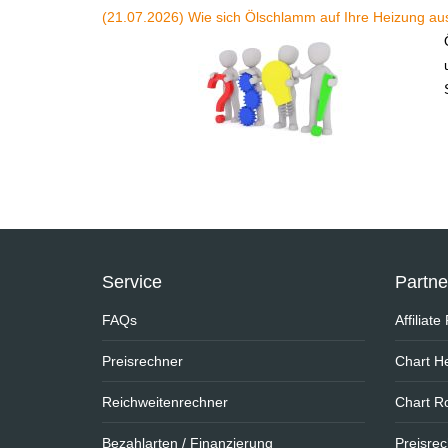
(21.07.2026) Wie sich Ölschlamm auf Ihre Heizung aus
Service
Partn
FAQs
Affiliat
Preisrechner
Chart He
Reichweitenrechner
Chart R
Bezahlarten / Finanzierung
Preisre