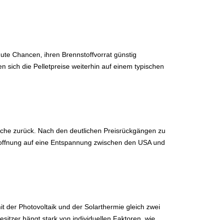
te Chancen, ihren Brennstoffvorrat günstig
 sich die Pelletpreise weiterhin auf einem typischen
oche zurück. Nach den deutlichen Preisrückgängen zu
 Hoffnung auf eine Entspannung zwischen den USA und
t der Photovoltaik und der Solarthermie gleich zwei
itzer hängt stark von individuellen Faktoren, wie