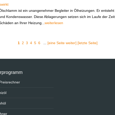
wirkt
Ölschlamm ist ein unangenehmer Begleiter in Ölheizungen. Er entsteh
und Kondenswasser. Diese Ablagerungen setzen sich im Laufe der Zei
Schäden an Ihrer Heizung...
weiterlesen
1
2
3
4
5
6
...
[eine Seite weiter]
[letzte Seite]
erprogramm
e Preisrechner
izöl
ohöl
chner