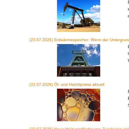
(23.07.2026) Erdwärmespeicher: Wenn der Untergrun
(22.07.2026) Öl- und Heizölpreise aktuell