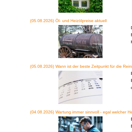
(05.08.2026) Öl- und Heizölpreise aktuell
(05.08.2026) Wann ist der beste Zeitpunkt für die Rei
(04.08.2026) Wartung immer sinnvoll - egal welcher H