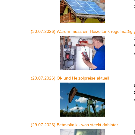
(30.07.2026) Warum muss ein Heizöltank regelmäßig 
(29.07.2026) Öl- und Heizölpreise aktuell
(29.07.2026) Betavoltaik - was steckt dahinter