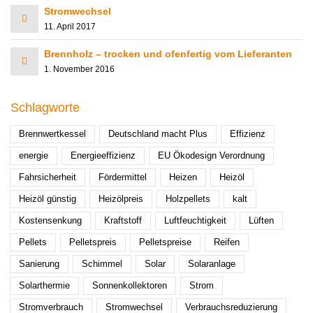
Stromwechsel
11. April 2017
Brennholz – trocken und ofenfertig vom Lieferanten
1. November 2016
Schlagworte
Brennwertkessel
Deutschland macht Plus
Effizienz
energie
Energieeffizienz
EU Ökodesign Verordnung
Fahrsicherheit
Fördermittel
Heizen
Heizöl
Heizöl günstig
Heizölpreis
Holzpellets
kalt
Kostensenkung
Kraftstoff
Luftfeuchtigkeit
Lüften
Pellets
Pelletspreis
Pelletspreise
Reifen
Sanierung
Schimmel
Solar
Solaranlage
Solarthermie
Sonnenkollektoren
Strom
Stromverbrauch
Stromwechsel
Verbrauchsreduzierung