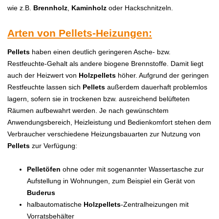
wie z.B.
Brennholz
,
Kaminholz
oder Hackschnitzeln.
Arten von Pellets-Heizungen:
Pellets
haben einen deutlich geringeren Asche- bzw.
Restfeuchte-Gehalt als andere biogene Brennstoffe. Damit liegt
auch der Heizwert von
H
olzpellets
höher. Aufgrund der geringen
Restfeuchte lassen sich
P
ellets
außerdem dauerhaft problemlos
lagern, sofern sie in trockenen bzw. ausreichend belüfteten
Räumen aufbewahrt werden. Je nach gewünschtem
Anwendungsbereich, Heizleistung und Bedienkomfort stehen dem
Verbraucher verschiedene Heizungsbauarten zur Nutzung von
P
ellets
zur Verfügung:
Pelletöfen
ohne oder mit sogenannter Wassertasche zur
Aufstellung in Wohnungen, zum Beispiel ein Gerät von
Buderus
halbautomatische
H
olzpellets
-Zentralheizungen mit
Vorratsbehälter