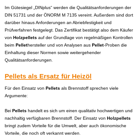
Im Gütesiegel „DINplus“ werden die Qualitätsanforderungen der
DIN 51731 und der ÖNORM M 7135 vereint. Außerdem sind dort
darüber hinaus Anforderungen an Abriebfestigkeit und
Prüfverfahren festgelegt. Das Zertifikat bestätigt also dem Käufer
von
H
olzpellets
auf der Grundlage von regelmäßigen Kontrollen
beim
Pellet
hersteller und von Analysen aus
Pellet
-Proben die
Einhaltung dieser Normen sowie weitergehender
Qualitätsanforderungen.
Pellets als Ersatz für Heizöl
Für den Einsatz von
P
ellets
als Brennstoff sprechen viele
Argumente:
Bei
P
ellets
handelt es sich um einen qualitativ hochwertigen und
nachhaltig verfügbaren Brennstoff. Der Einsatz von
H
olzpellets
bringt zudem Vorteile für die Umwelt, aber auch ökonomische
Vorteile, die noch oft verkannt werden.