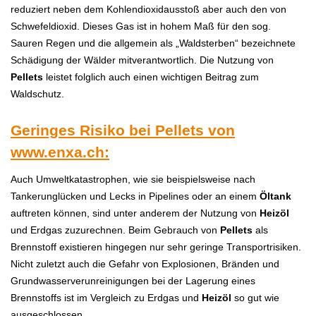
reduziert neben dem Kohlendioxidausstoß aber auch den von
Schwefeldioxid. Dieses Gas ist in hohem Maß für den sog.
Sauren Regen und die allgemein als „Waldsterben“ bezeichnete
Schädigung der Wälder mitverantwortlich. Die Nutzung von
P
ellets
leistet folglich auch einen wichtigen Beitrag zum
Waldschutz.
Geringes Risiko bei Pellets von
www.enxa.ch
:
Auch Umweltkatastrophen, wie sie beispielsweise nach
Tankerunglücken und Lecks in Pipelines oder an einem
Öltank
auftreten können, sind unter anderem der Nutzung von
H
eizöl
und Erdgas zuzurechnen. Beim Gebrauch von
P
ellets
als
Brennstoff existieren hingegen nur sehr geringe Transportrisiken.
Nicht zuletzt auch die Gefahr von Explosionen, Bränden und
Grundwasserverunreinigungen bei der Lagerung eines
Brennstoffs ist im Vergleich zu Erdgas und
H
eizöl
so gut wie
ausgeschlossen.