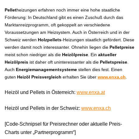
Pellet
heizungen erfahren noch immer eine hohe staatliche
Förderung: In Deutschland gibt es einen Zuschuß durch das
Marktanreizprogramm, oft gekoppelt an verschiedene
Voraussetzungen am Heizsystem. Auch in Österreich und in der
Schweiz werden
H
olzpellets
-H
eizungen staatlich gefördert. Diese
werden damit noch interessanter. Ohnehin liegen die
Pelletpreise
meist schon niedriger als die
Heizölpreise
. Ein
aktueller
Heizölpreis
ist daher oft uninteressanter als die
Pelletspreise
.
Auch
Energiemanagementsysteme
stellen dies fest. Einen
guten
Heizöl Preisvergleich
erhalten Sie über
www.enxa.ch
.
Heizöl und Pellets in Österreich:
www.enxa.at
Heizöl und Pellets in der Schweiz:
www.enxa.ch
[Code-Schnipsel für Preisrechner oder aktuelle Preis-
Charts unter „Partnerprogramm“]