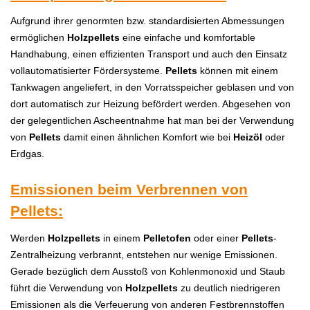
Aufgrund ihrer genormten bzw. standardisierten Abmessungen
ermöglichen
H
olzpellets
eine einfache und komfortable
Handhabung, einen effizienten Transport und auch den Einsatz
vollautomatisierter Fördersysteme.
P
ellets
können mit einem
Tankwagen angeliefert, in den Vorratsspeicher geblasen und von
dort automatisch zur Heizung befördert werden. Abgesehen von
der gelegentlichen Ascheentnahme hat man bei der Verwendung
von
P
ellets
damit einen ähnlichen Komfort wie bei
H
eizöl
oder
Erdgas.
Emissionen beim Verbrennen von
Pellets:
Werden
H
olzpellets
in einem
Pelletofen
oder einer
P
ellets
-
Zentralheizung verbrannt, entstehen nur wenige Emissionen.
Gerade bezüglich dem Ausstoß von Kohlenmonoxid und Staub
führt die Verwendung von
H
olzpellets
zu deutlich niedrigeren
Emissionen als die Verfeuerung von anderen Festbrennstoffen