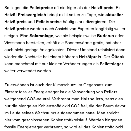
So liegen die
Pelletpreise
oft niedriger als der
Heizölpreis.
Ein
Heizöl Preisvergleich
bringt nicht selten zu Tage, wie
aktueller
Heizölpreis
und
Pelletspreise
häufig stark divergieren. Die
Heizölpreise
werden nach Ansicht von Experten langfristig weiter
steigen. Eine
Solaranlage
, wie sie beispielsweise
Buderus
oder
Viessmann herstellen, erhält die Sonnenwärme gratis, hat aber
auch nicht geringe Anlagekosten. Dieser Umstand relativiert dann
wieder die Nachteile bei einem höheren
Heizölpreis
. Der
Öltank
kann manchmal mit nur kleinen Veränderungen als
Pelletslager
weiter verwendet werden.
Zu erwähnen ist auch der Klimaschutz: Im Gegensatz zum
Einsatz fossiler Energieträger ist die Verwendung von
P
ellets
weitgehend CO2-neutral. Verbrennt man
H
olzpellets
, setzt dies
nur die Menge an Kohlenstoffdioxid CO2 frei, die der Baum davor
im Laufe seines Wachstums aufgenommen hatte. Man spricht
hier vom geschlossenen Kohlenstoffkreislauf. Werden hingegen
fossile Energieträger verbrannt, so wird all das Kohlenstoffdioxid