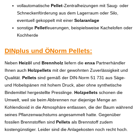
vollautomatische
Pellet
-Zentralheizungen mit Saug- oder
Schneckenförderung aus dem Lagerraum oder Silo,
eventuell gekoppelt mit einer
Solaranlage
sonstige
Pellet
feuerungen, beispielsweise Kachelofen oder
Kochherde
DINplus und ÖNorm Pellets:
Neben
H
eizöl
und
Brennholz
liefern die
enxa
Partnerhändler
Ihnen auch
H
olzpellets
mit der gewohnten Zuverlässigkeit und
Qualität.
P
ellets
sind gemäß der DIN-Norm 51 731 aus Säge-
und Hobelspänen mit hohem Druck, aber ohne synthetische
Bindemittel hergestellte Presslinge.
H
olzpellets
schonen die
Umwelt, weil sie beim Abbrennen nur diejenige Menge an
Kohlendioxid in die Atmosphäre entlassen, die der Baum während
seines Pflanzenwachstums angesammelt hatte. Gegenüber
fossilen Brennstoffen sind
P
ellets
als Brennstoff zudem
kostengünstiger. Leider sind die Anlagekosten noch recht hoch.