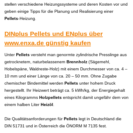
stellen verschiedene Heizungssysteme und deren Kosten vor und
geben einige Tipps für die Planung und Realisierung einer
Pellets
-Heizung.
DINplus Pellets und ENplus über
www.enxa.de
günstig kaufen
Unter
P
ellets
versteht man genormte zylindrische Presslinge aus
getrocknetem, naturbelassenem
Brennholz
(Sägemehl,
Hobelspäne, Waldreste-Holz) mit einem Durchmesser von ca. 4 –
10 mm und einer Länge von ca. 20 – 50 mm. Ohne Zugabe
chemischer Bindemittel werden
P
ellets
unter hohem Druck
hergestellt. Ihr Heizwert beträgt ca. 5 kWh/kg, der Energiegehalt
eines Kilogramms
H
olzpellets
entspricht damit ungefähr dem von
einem halben Liter
H
eizöl
.
Die Qualitätsanforderungen für
P
ellets
legt in Deutschland die
DIN 51731 und in Österreich die ÖNORM M 7135 fest.