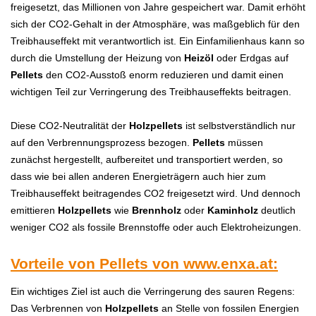
freigesetzt, das Millionen von Jahre gespeichert war. Damit erhöht
sich der CO2-Gehalt in der Atmosphäre, was maßgeblich für den
Treibhauseffekt mit verantwortlich ist. Ein Einfamilienhaus kann so
durch die Umstellung der Heizung von
H
eizöl
oder Erdgas auf
P
ellets
den CO2-Ausstoß enorm reduzieren und damit einen
wichtigen Teil zur Verringerung des Treibhauseffekts beitragen.
Diese CO2-Neutralität der
H
olzpellets
ist selbstverständlich nur
auf den Verbrennungsprozess bezogen.
P
ellets
müssen
zunächst hergestellt, aufbereitet und transportiert werden, so
dass wie bei allen anderen Energieträgern auch hier zum
Treibhauseffekt beitragendes CO2 freigesetzt wird. Und dennoch
emittieren
H
olzpellets
wie
Brennholz
oder
Kaminholz
deutlich
weniger CO2 als fossile Brennstoffe oder auch Elektroheizungen.
Vorteile von Pellets von
www.enxa.at
:
Ein wichtiges Ziel ist auch die Verringerung des sauren Regens:
Das Verbrennen von
H
olzpellets
an Stelle von fossilen Energien