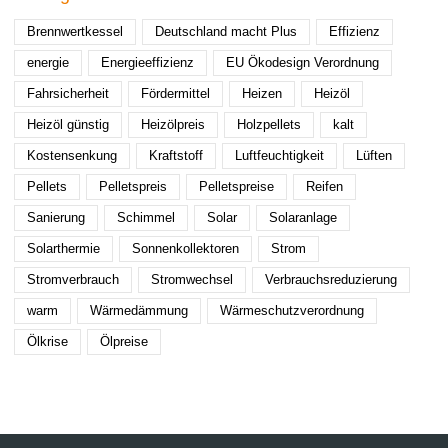
Brennwertkessel
Deutschland macht Plus
Effizienz
energie
Energieeffizienz
EU Ökodesign Verordnung
Fahrsicherheit
Fördermittel
Heizen
Heizöl
Heizöl günstig
Heizölpreis
Holzpellets
kalt
Kostensenkung
Kraftstoff
Luftfeuchtigkeit
Lüften
Pellets
Pelletspreis
Pelletspreise
Reifen
Sanierung
Schimmel
Solar
Solaranlage
Solarthermie
Sonnenkollektoren
Strom
Stromverbrauch
Stromwechsel
Verbrauchsreduzierung
warm
Wärmedämmung
Wärmeschutzverordnung
Ölkrise
Ölpreise