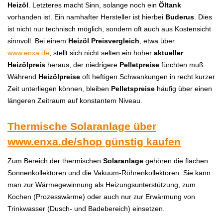
Heizöl
. Letzteres macht Sinn, solange noch ein
Öltank
vorhanden ist. Ein namhafter Hersteller ist hierbei
Buderus
. Dies
ist nicht nur technisch möglich, sondern oft auch aus Kostensicht
sinnvoll. Bei einem
Heizöl Preisvergleich
, etwa über
www.enxa.de
, stellt sich nicht selten ein hoher
aktueller
Heizölpreis
heraus, der niedrigere
Pelletpreise
fürchten muß.
Während
Heizölpreise
oft heftigen Schwankungen in recht kurzer
Zeit unterliegen können, bleiben
Pelletspreise
häufig über einen
längeren Zeitraum auf konstantem Niveau.
Thermische Solaranlage über
www.enxa.de/shop
günstig kaufen
Zum Bereich der thermischen
Solaranlage
gehören die flachen
Sonnenkollektoren und die Vakuum-Röhrenkollektoren. Sie kann
man zur Wärmegewinnung als Heizungsunterstützung, zum
Kochen (Prozesswärme) oder auch nur zur Erwärmung von
Trinkwasser (Dusch- und Badebereich) einsetzen.