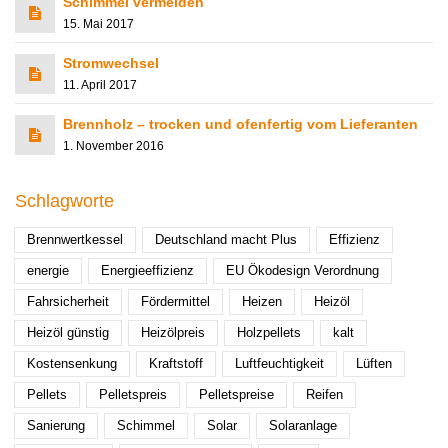
Schimmel vermeiden
15. Mai 2017
Stromwechsel
11. April 2017
Brennholz – trocken und ofenfertig vom Lieferanten
1. November 2016
Schlagworte
Brennwertkessel
Deutschland macht Plus
Effizienz
energie
Energieeffizienz
EU Ökodesign Verordnung
Fahrsicherheit
Fördermittel
Heizen
Heizöl
Heizöl günstig
Heizölpreis
Holzpellets
kalt
Kostensenkung
Kraftstoff
Luftfeuchtigkeit
Lüften
Pellets
Pelletspreis
Pelletspreise
Reifen
Sanierung
Schimmel
Solar
Solaranlage