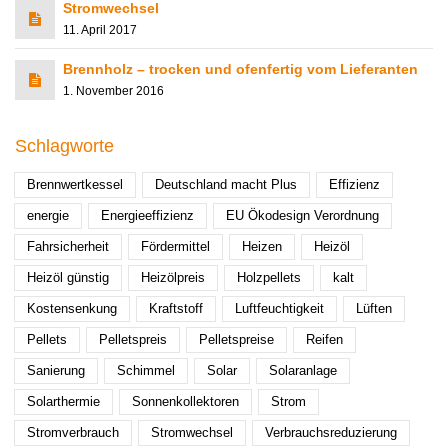
Stromwechsel
11. April 2017
Brennholz – trocken und ofenfertig vom Lieferanten
1. November 2016
Schlagworte
Brennwertkessel
Deutschland macht Plus
Effizienz
energie
Energieeffizienz
EU Ökodesign Verordnung
Fahrsicherheit
Fördermittel
Heizen
Heizöl
Heizöl günstig
Heizölpreis
Holzpellets
kalt
Kostensenkung
Kraftstoff
Luftfeuchtigkeit
Lüften
Pellets
Pelletspreis
Pelletspreise
Reifen
Sanierung
Schimmel
Solar
Solaranlage
Solarthermie
Sonnenkollektoren
Strom
Stromverbrauch
Stromwechsel
Verbrauchsreduzierung