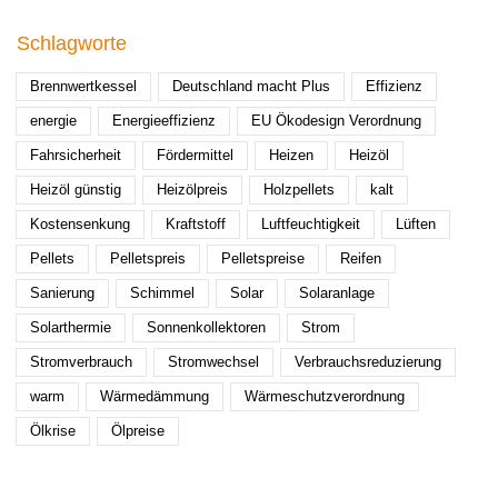
Schlagworte
Brennwertkessel
Deutschland macht Plus
Effizienz
energie
Energieeffizienz
EU Ökodesign Verordnung
Fahrsicherheit
Fördermittel
Heizen
Heizöl
Heizöl günstig
Heizölpreis
Holzpellets
kalt
Kostensenkung
Kraftstoff
Luftfeuchtigkeit
Lüften
Pellets
Pelletspreis
Pelletspreise
Reifen
Sanierung
Schimmel
Solar
Solaranlage
Solarthermie
Sonnenkollektoren
Strom
Stromverbrauch
Stromwechsel
Verbrauchsreduzierung
warm
Wärmedämmung
Wärmeschutzverordnung
Ölkrise
Ölpreise