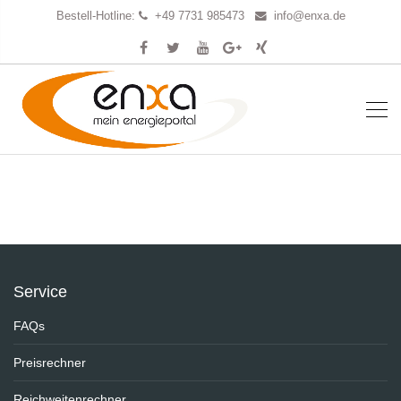
Bestell-Hotline:
+49 7731 985473
info@enxa.de
Service
FAQs
Preisrechner
Reichweitenrechner