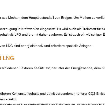
 aus Methan, dem Hauptbestandteil von Erdgas. Um Methan zu verflüs
erzeugung in Kraftwerken eingesetzt. Es wird auch als Treibstoff für 
ehalt als LPG und brennt daher sauberer. Es ist auch ein vielseitiger
von LNG sind energieintensiv und erfordern spezielle Anlagen.
nd LNG
schiedenen Faktoren beeinflusst, darunter der Energiewende, dem Kl
öheren Kohlenstoffgehalts und damit verbundener höherer CO2-Emissi
en ersetzt.
n bestimmten Nischenbereichen eine Rolle spielen, beispielsweise in