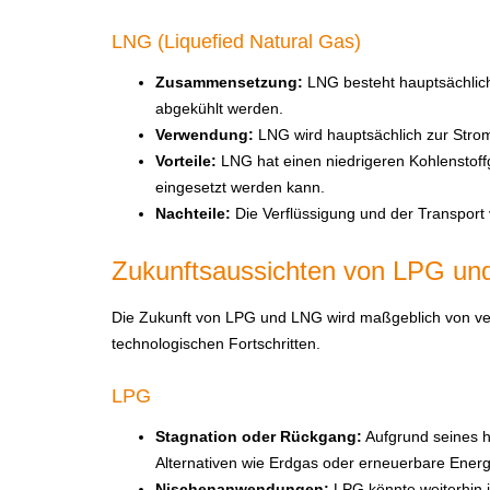
LNG (Liquefied Natural Gas)
Zusammensetzung:
LNG besteht hauptsächlich
abgekühlt werden.
Verwendung:
LNG wird hauptsächlich zur Strom
Vorteile:
LNG hat einen niedrigeren Kohlenstoffg
eingesetzt werden kann.
Nachteile:
Die Verflüssigung und der Transport 
Zukunftsaussichten von LPG u
Die Zukunft von LPG und LNG wird maßgeblich von ver
technologischen Fortschritten.
LPG
Stagnation oder Rückgang:
Aufgrund seines h
Alternativen wie Erdgas oder erneuerbare Energi
Nischenanwendungen:
LPG könnte weiterhin i